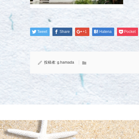
Tweet
Share
+1
Hatena
Pocket
投稿者:
g.hamada