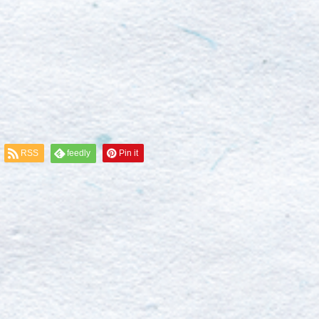
RSS
feedly
Pin it