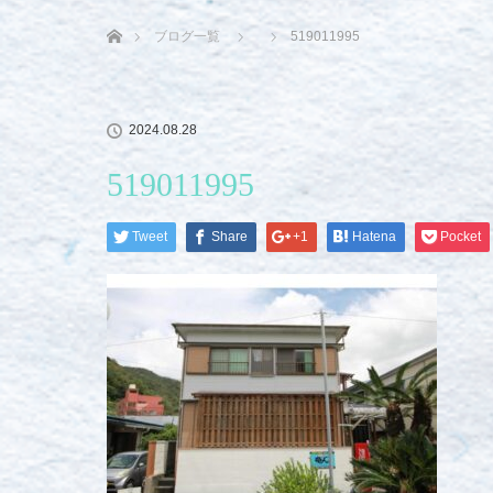
ホーム
ブログ一覧
519011995
2024.08.28
519011995
Tweet
Share
+1
Hatena
Pocket