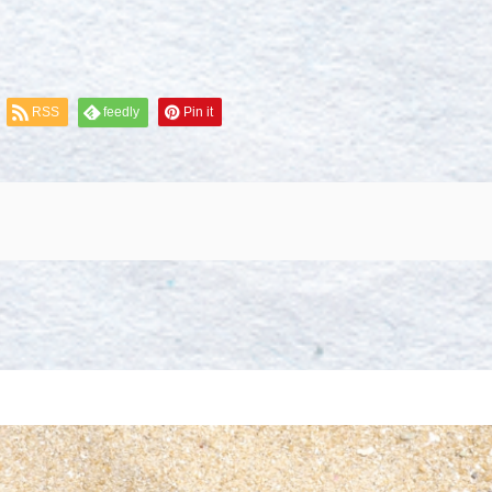
RSS
feedly
Pin it