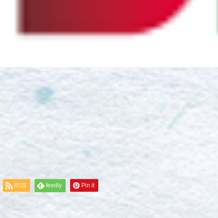
RSS
feedly
Pin it