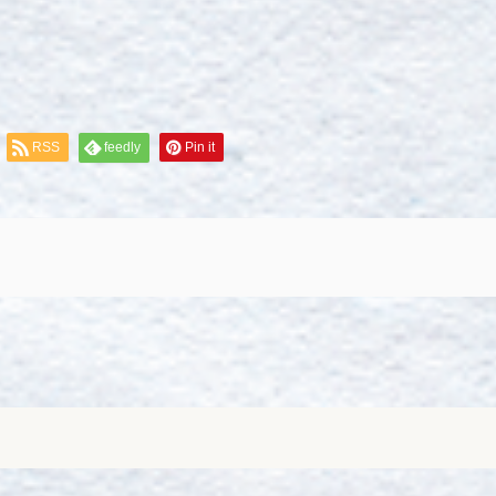
RSS
feedly
Pin it