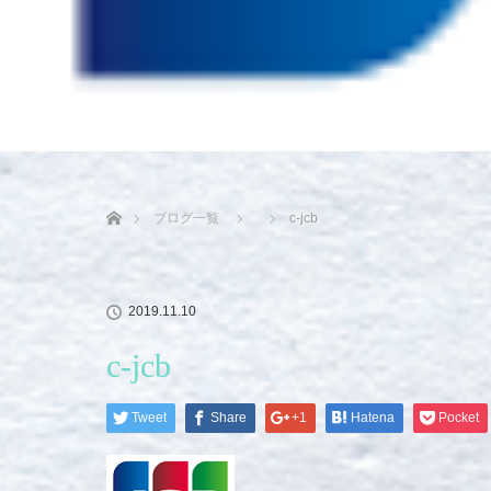
ホーム
ブログ一覧
c-jcb
2019.11.10
c-jcb
Tweet
Share
+1
Hatena
Pocket