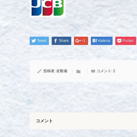
Tweet
Share
+1
Hatena
Pocket
投稿者:
友毅備
コメント:
2
コメント