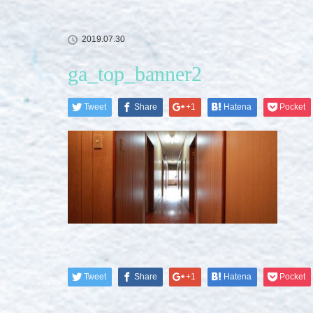
2019.07.30
ga_top_banner2
Tweet
Share
+1
Hatena
Pocket
Tweet
Share
+1
Hatena
Pocket