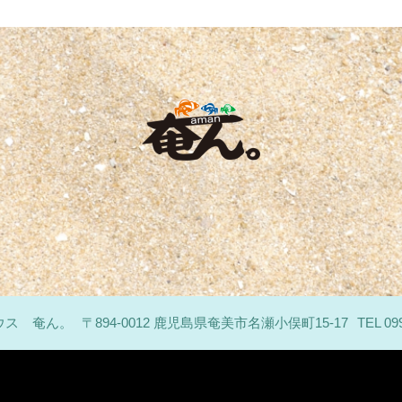
ウス 奄ん。
〒894-0012 鹿児島県奄美市名瀬小俣町15-17
TEL 09