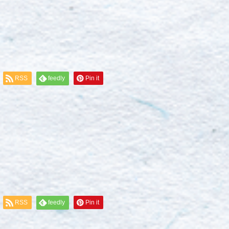
RSS
feedly
Pin it
RSS
feedly
Pin it