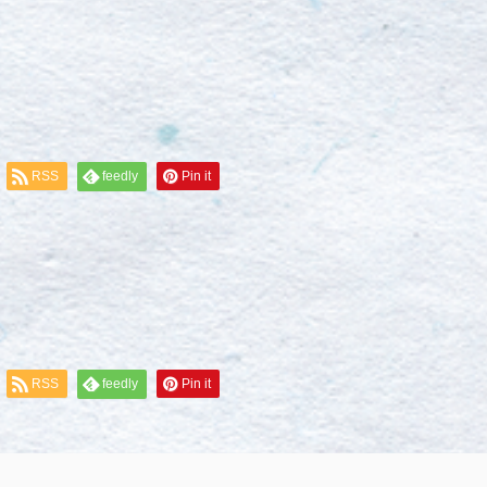
RSS
feedly
Pin it
RSS
feedly
Pin it