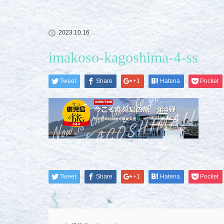
2023.10.16
imakoso-kagoshima-4-ss
Tweet
Share
+1
Hatena
Pocket
Tweet
Share
+1
Hatena
Pocket